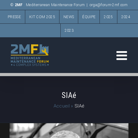
Passer
©
2MF
: Mediterranean Maintenance Forum
|
orga@forum-2mf.com
au
PRESSE
KIT COM 2025
NEWS
ÉQUIPE
2025
2024
contenu
2023
SIAé
Accueil
»
SIAé