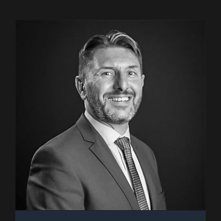
Jean-Luc BATTISTA • AIA Cuers
Pierrefeu : Intervenant au Forum
2MF (2023)