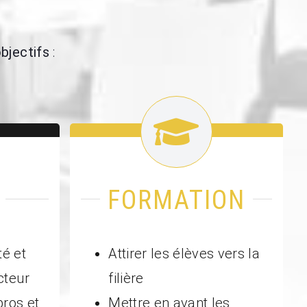
objectifs
:
FORMATION
té et
Attirer les élèves vers la
ecteur
filière
pros et
Mettre en avant les