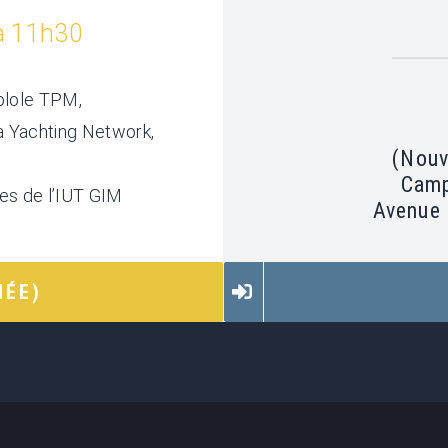
 11h30
plole TPM,
ra Yachting Network,
(Nouv
Camp
ues de l’IUT GIM
Avenue 
NÉE)