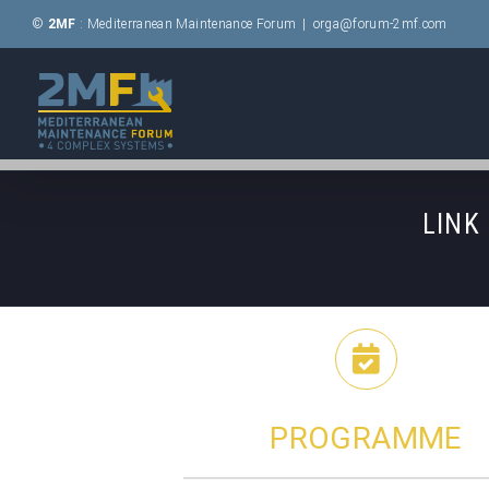
Passer
©
2MF
: Mediterranean Maintenance Forum
|
orga@forum-2mf.com
au
contenu
LINK 
PROGRAMME