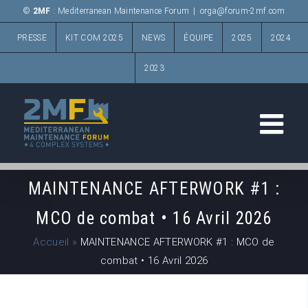
Passer
©
2MF
: Mediterranean Maintenance Forum
|
orga@forum-2mf.com
au
PRESSE
KIT COM 2025
NEWS
ÉQUIPE
2025
2024
contenu
2023
MAINTENANCE AFTERWORK #1 :
MCO de combat • 16 Avril 2026
Accueil
»
MAINTENANCE AFTERWORK #1 : MCO de
combat • 16 Avril 2026