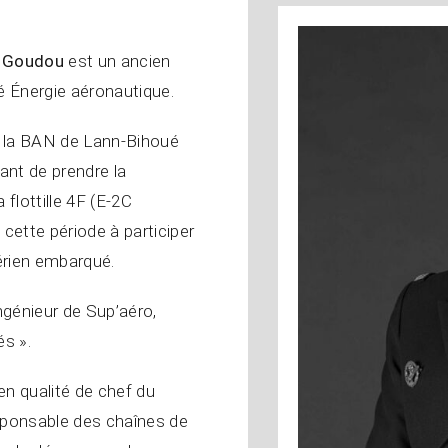
e Goudou
est un ancien
é Énergie aéronautique.
ur la BAN de Lann-Bihoué
vant de prendre la
 flottille 4F (E-2C
ette période à participer
́rien embarqué.
génieur de Sup’aéro,
s ».
en qualité de chef du
esponsable des chaînes de