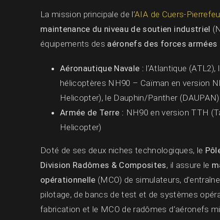
La mission principale de l’
AIA de Cuers-Pierrefe
maintenance du niveau de soutien industriel
(N
équipements des
aéronefs des forces armées
Aéronautique Navale :
l’Atlantique (ATL2),
hélicoptères NH90 – Caïman en version N
Helicopter), le Dauphin/Panther (DAUPAN)
Armée de Terre :
NH90 en version TTH (Ta
Helicopter)
Doté de ses deux niches technologiques, le
Pôl
Division Radômes & Composites
, il assure le
ma
opérationnelle
(MCO) de simulateurs, d’entraîne
pilotage, de bancs de test et de systèmes opérat
fabrication et le MCO de radômes d’aéronefs mil