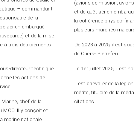
(avions de mission, avions
onautique – commandant
et de guêt aérien embarqu
 responsable de la
la cohérence physico-finan
upe aérien embarqué
plusieurs marchés majeur
sauvegarde) et de la mise
e à trois déploiements
De 2023 à 2025, il est sou
de Cuers- Pierrefeu.
 Sous-directeur technique
Le 1er juillet 2025, il est
ordonne les actions de
Il est chevalier de la légi
rvice.
mérite, titulaire de la méd
a Marine, chef de la
citations.
 MCO. Il y conçoit et
la marine nationale