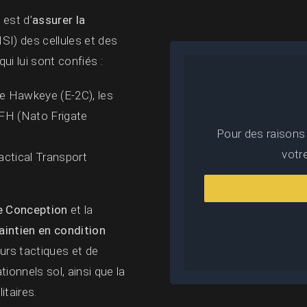
u
est d’
assurer la
SI) des cellules et des
qui lui sont confiés :
 le Hawkeye (E-2C), les
FH (Nato Frigate
Pour des raisons
votr
ctical Transport
e Conception
et la
intien en condition
urs tactiques et de
ionnels sol, ainsi que la
itaires.