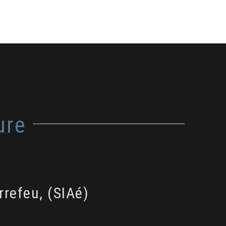
ure
rrefeu, (SIAé)