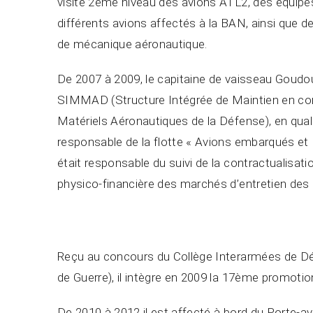
visite 2ème niveau des avions ATL2, des équip
différents avions affectés à la BAN, ainsi que 
de mécanique aéronautique.
De 2007 à 2009, le capitaine de vaisseau Goudou 
SIMMAD (Structure Intégrée de Maintien en con
Matériels Aéronautiques de la Défense), en quali
responsable de la flotte « Avions embarqués et P
était responsable du suivi de la contractualisati
physico-financière des marchés d’entretien des a
Reçu au concours du Collège Interarmées de D
de Guerre), il intègre en 2009 la 17ème promoti
De 2010 à 2012 il est affecté à bord du Porte-a