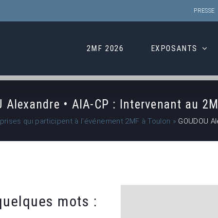
PRESSE
2MF 2026
EXPOSANTS
Alexandre • AIA-CP : Intervenant au 2M
eprises qui participent à l’événement 2MF à Toulon
»
GOUDOU Alex
uelques mots :