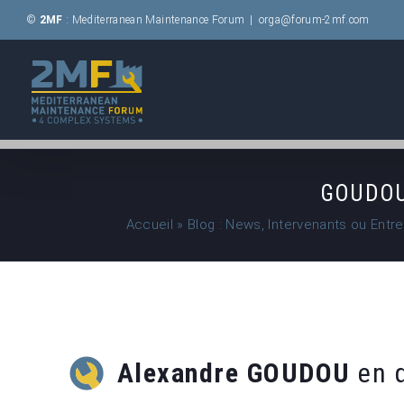
Passer
©
2MF
: Mediterranean Maintenance Forum
|
orga@forum-2mf.com
au
contenu
GOUDOU 
Accueil
»
Blog : News, Intervenants ou Entr
Alexandre GOUDOU
en q