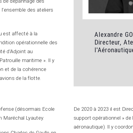
es de dépannage des
de l’ensemble des ateliers
est affecté à la
Alexandre G
Directeur, Ate
dition opérationnelle des
l'Aéronautiqu
té d’Adjoint au
atrouille maritime ». Il y
on et de la cohérence
vions de la flotte.
éfense (désormais Ecole
De 2020 à 2023 il est Dir
on Maréchal Lyautey.
support opérationnel » de
aéronautique). Il y coordo
vions Charles de Gaulle en