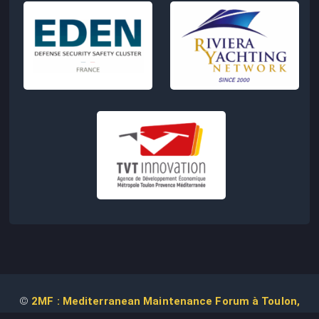
©
2MF : Mediterranean Maintenance Forum à Toulon,