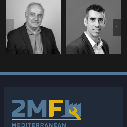
CASANOVA
BRICARD
Jean-Christophe
Emmanuel •
• SSF – Marine
SHIFT 89 :
Nationale :
Intervenant au
Intervenant au
2MF (2025)
2MF (2025)