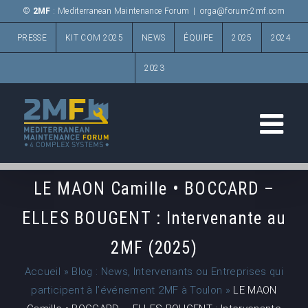
Passer
©
2MF
: Mediterranean Maintenance Forum
|
orga@forum-2mf.com
au
PRESSE
KIT COM 2025
NEWS
ÉQUIPE
2025
2024
contenu
2023
LE MAON Camille • BOCCARD –
ELLES BOUGENT : Intervenante au
2MF (2025)
Accueil
»
Blog : News, Intervenants ou Entreprises qui
participent à l’événement 2MF à Toulon
»
LE MAON