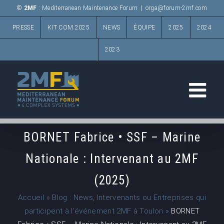
Passer
©
2MF
: Mediterranean Maintenance Forum
|
orga@forum-2mf.com
au
PRESSE
KIT COM 2025
NEWS
ÉQUIPE
2025
2024
contenu
2023
BORNET Fabrice • SSF – Marine
Nationale : Intervenant au 2MF
(2025)
Accueil
»
Blog : News, Intervenants ou Entreprises qui
participent à l’événement 2MF à Toulon
»
BORNET