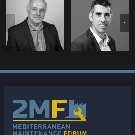
CASANOVA
BRICARD
Jean-Christophe
Emmanuel •
• SSF – Marine
SHIFT 89 :
Nationale :
Intervenant au
Intervenant au
2MF (2025)
2MF (2025)