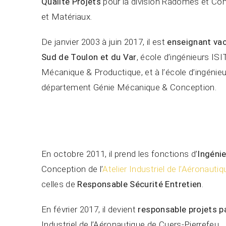
Qualité Projets
pour la division Radômes et Com
et Matériaux.
De janvier 2003 à juin 2017, il est
enseignant vaca
Sud de Toulon et du Var
, école d’ingénieurs 
Mécanique & Productique, et à l’école d’ingénie
département Génie Mécanique & Conception.
En octobre 2011, il prend les fonctions d’
Ingénie
Conception de l’
Atelier Industriel de l’Aéronauti
celles de
Responsable Sécurité Entretien
.
En février 2017, il devient
responsable projets p
Industriel de l’Aéronautique de Cuers-Pierrefeu.