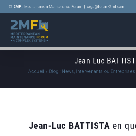
Passer
©
2MF
: Mediterranean Maintenance Forum
|
orga@forum-2mf.com
au
contenu
Jean-Luc BATTISTA
Accueil
»
Blog : News, Intervenants ou Entreprises
Jean-Luc BATTISTA
en qu