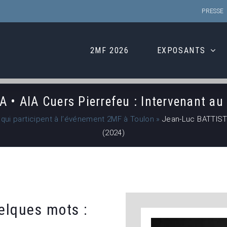
PRESSE
2MF 2026
EXPOSANTS
 • AIA Cuers Pierrefeu : Intervenant a
 qui participent à l’événement 2MF à Toulon
»
Jean-Luc BATTISTA
(2024)
elques mots :