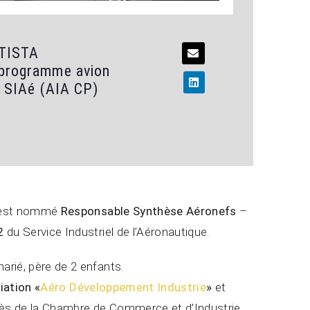
TTISTA
programme avion
- SIAé (AIA CP)
l est nommé
Responsable Synthèse Aéronefs
–
2
du Service Industriel de l’Aéronautique.
rié, père de 2 enfants.
iation «
Aéro Développement Industrie
»
et
ès de la Chambre de Commerce et d’Industrie