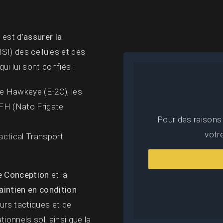
u
est d’
assurer la
SI) des cellules et des
qui lui sont confiés :
 le Hawkeye (E-2C), les
FH (Nato Frigate
Pour des raisons
votr
ctical Transport
e Conception
et la
intien en condition
urs tactiques et de
ionnels sol, ainsi que la