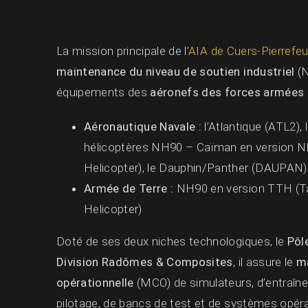
La mission principale de l’
AIA de Cuers-Pierrefe
maintenance du niveau de soutien industriel
(N
équipements des
aéronefs des forces armées
Aéronautique Navale :
l’Atlantique (ATL2),
hélicoptères NH90 – Caïman en version N
Helicopter), le Dauphin/Panther (DAUPAN)
Armée de Terre :
NH90 en version TTH (Ta
Helicopter)
Doté de ses deux niches technologiques, le
Pôl
Division Radômes & Composites
, il assure le
ma
opérationnelle
(MCO) de simulateurs, d’entraîne
pilotage, de bancs de test et de systèmes opérat