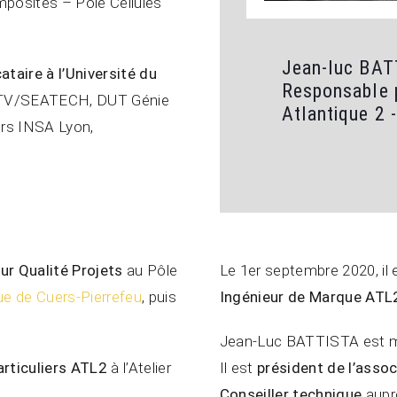
posites – Pôle Cellules
Jean-luc BA
taire à l’Université du
Responsable 
ISITV/SEATECH, DUT Génie
Atlantique 2 
urs INSA Lyon,
ur Qualité Projets
au Pôle
Le 1er septembre 2020, i
que de Cuers-Pierrefeu
, puis
Ingénieur de Marque ATL
Jean-Luc BATTISTA est ma
articuliers ATL2
à l’Atelier
Il est
président de l’assoc
Conseiller technique
aupr