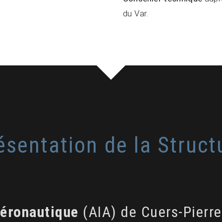
du Var.
ésentation de la Struct
 Aéronautique
(AIA) de Cuers-Pierre