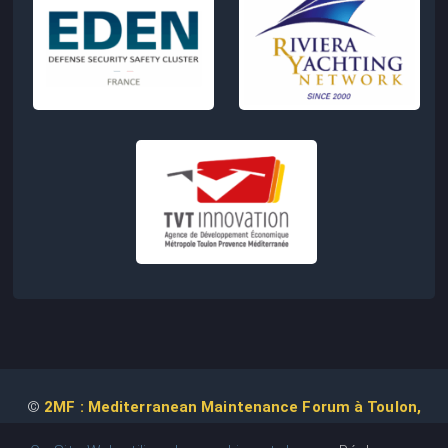
©
2MF : Mediterranean Maintenance Forum à Toulon,
2026 | Conception de Site Web :
Agence
COM IT UP