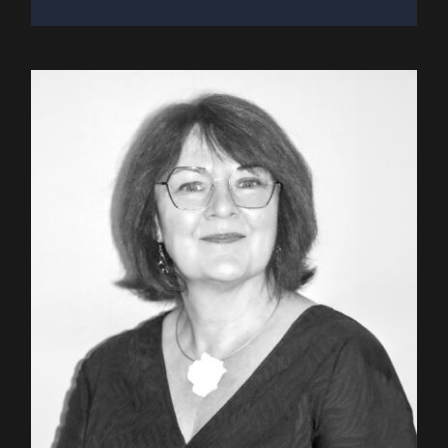
Valérie HENRY • CEA Cadarache :
Intervenante au Forum 2MF
(2024)