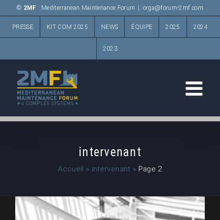
Passer
©
2MF
: Mediterranean Maintenance Forum
|
orga@forum-2mf.com
au
PRESSE
KIT COM 2025
NEWS
ÉQUIPE
2025
2024
contenu
2023
intervenant
Accueil
»
intervenant
»
Page 2