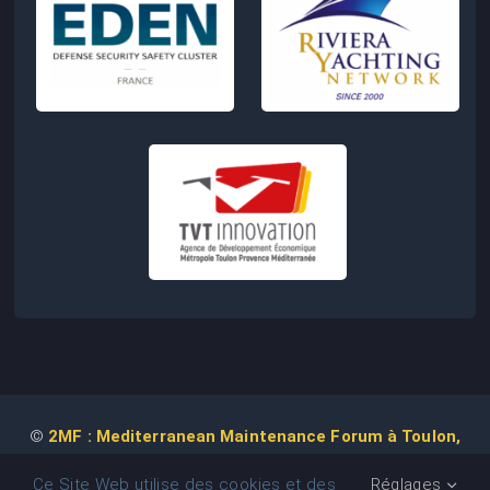
©
2MF : Mediterranean Maintenance Forum à Toulon,
2026 | Conception de Site Web :
Agence
COM IT UP
Ce Site Web utilise des cookies et des
Réglages