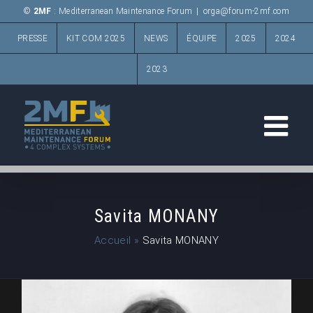
Passer
©
2MF
: Mediterranean Maintenance Forum
|
orga@forum-2mf.com
au
PRESSE
KIT COM 2025
NEWS
ÉQUIPE
2025
2024
contenu
2023
Savita MONANY
Accueil
»
Savita MONANY