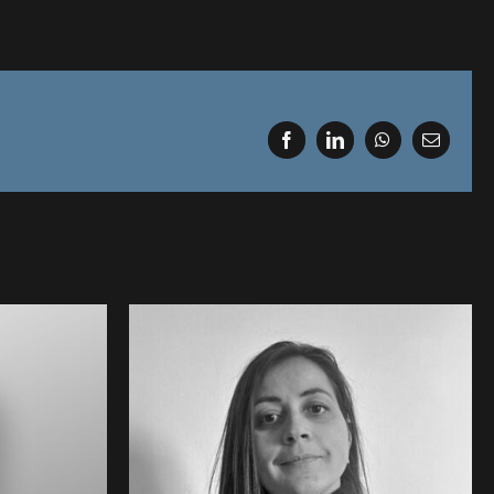
Facebook
LinkedIn
WhatsApp
Email
LE MAON Camille •
ine •
BOCCARD – ELLES
 au 2MF
BOUGENT : Intervenante au