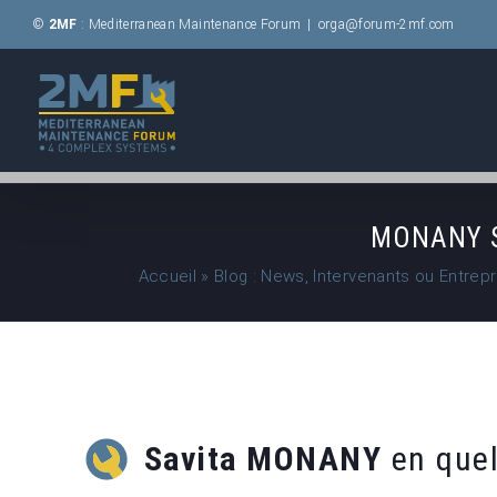
Passer
©
2MF
: Mediterranean Maintenance Forum
|
orga@forum-2mf.com
au
contenu
MONANY Sa
Accueil
»
Blog : News, Intervenants ou Entrep
Savita MONANY
en quel