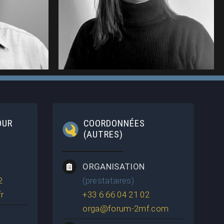
2MF (2025)
OUR
COORDONNÉES
(AUTRES)
ORGANISATION
2
(prestataires)
r
+33 6 66 04 21 02
orga@forum-2mf.com