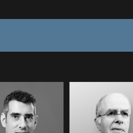
CARD Emmanuel •
DESPUJOLS Anto
89 : Intervenant au
AFIM : Intervenant