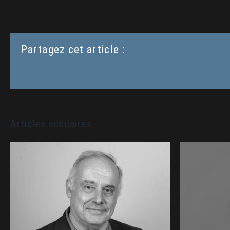
Partagez cet article :
Articles similaires
CASANOVA Jean-
BRI
Christophe • SSF – Marine
SHIFT 
Nationale : Intervenant au