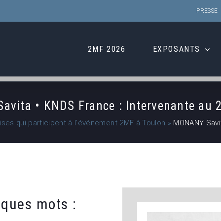
PRESSE
2MF 2026
EXPOSANTS
vita • KNDS France : Intervenante au 
rises qui participent à l’événement 2MF à Toulon
»
MONANY Savit
ques mots :