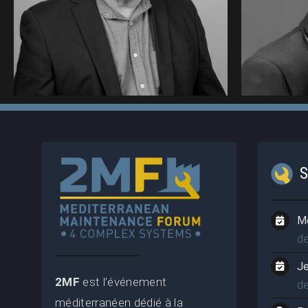
2MF (2025)
M
d
J
2MF
est l’événement
d
méditerranéen dédié à la