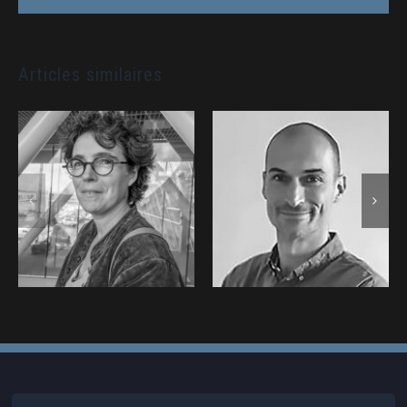
Articles similaires
Caroline
Mikael ROS •
DELMAS •
THALES SIX :
IPSEN Signes :
Intervenant au
Intervenant au
Forum 2MF
Forum 2MF
(2023)
(2023)