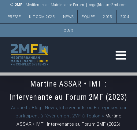
Passer
©
2MF
: Mediterranean Maintenance Forum
|
orga@forum-2mf.com
au
PRESSE
KIT COM 2025
NEWS
ÉQUIPE
2025
2024
contenu
2023
Martine ASSAR • IMT :
Intervenante au Forum 2MF (2023)
Accueil
»
Blog : News, Intervenants ou Entreprises qui
participent à l’événement 2MF à Toulon
»
Martine
ASSAR • IMT : Intervenante au Forum 2MF (2023)