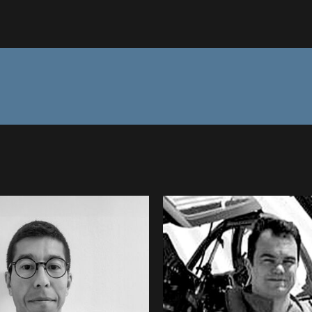
lippe CLAD • SSF
Arnaud TOURNIER
a : Intervenant au
Hyères : Interven