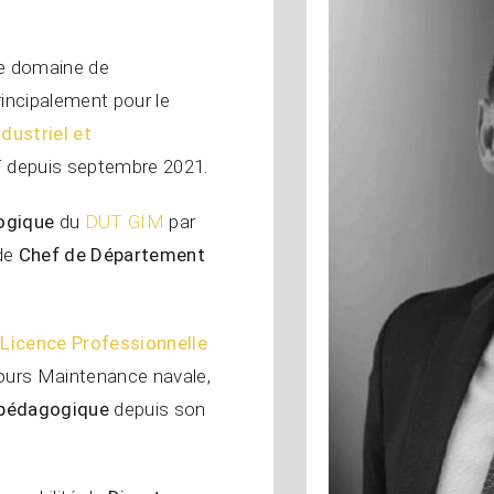
e domaine de
principalement pour le
dustriel et
T depuis septembre 2021.
ogique
du
DUT GIM
par
 de
Chef de Département
a
Licence Professionnelle
cours Maintenance navale,
 pédagogique
depuis son