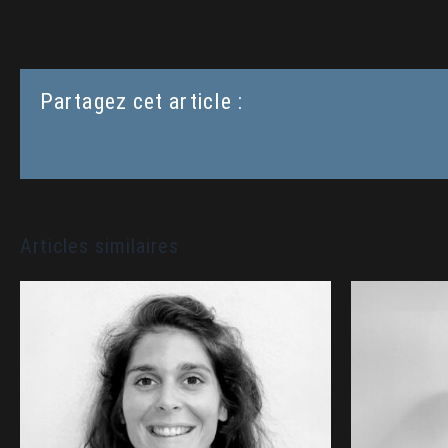
Partagez cet article :
Articles similaires
Céline POUSSE • CMNC
Phi
(Nouméa) : Intervenante au
Noumé