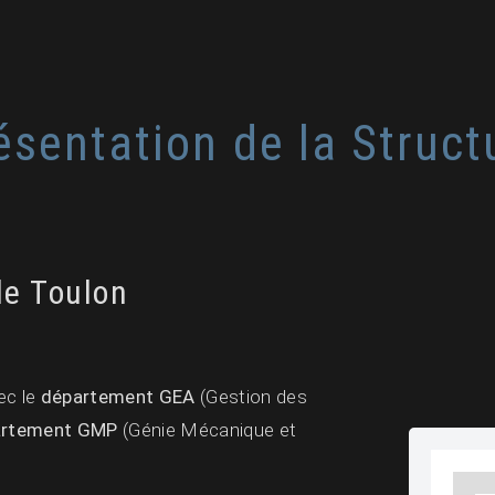
ésentation de la Struct
de Toulon
ec le
département GEA
(Gestion des
artement GMP
(Génie Mécanique et