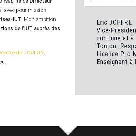
onsabilité de
Directeur
es, avec pour mission
rises-IUT
. Mon ambition
Éric JOFFRE
ations de l’IUT auprès des
Vice-Présiden
continue et à 
Toulon. Resp
versité de TOULON
,
Licence Pro 
Enseignant à 
nce
.