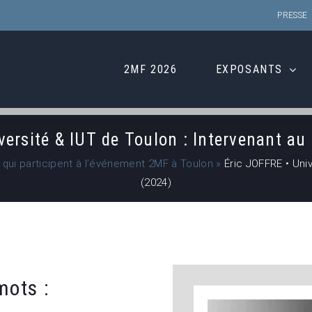
PRESSE
2MF 2026
EXPOSANTS
versité & IUT de Toulon : Intervenant a
s qui participent à l’événement 2MF à Toulon
»
Éric JOFFRE • Uni
(2024)
ots :