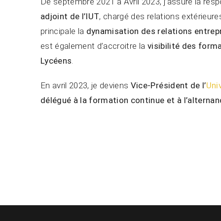
De septembre 2021 à Avril 2023, j’assure la resp
adjoint de l’IUT
, chargé des relations extérieur
principale la
dynamisation des relations entrep
est également d’accroitre la
visibilité des form
Lycéens
.
En avril 2023, je deviens
Vice-Président de l’
Uni
délégué à la formation continue et à l’alterna