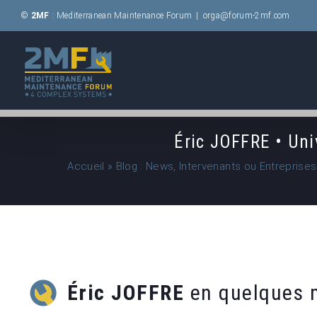
Passer
©
2MF
: Mediterranean Maintenance Forum
|
orga@forum-2mf.com
au
contenu
Éric JOFFRE • Uni
Accueil
»
Blog : News, Intervenants ou Entreprise
Éric JOFFRE
en quelques m