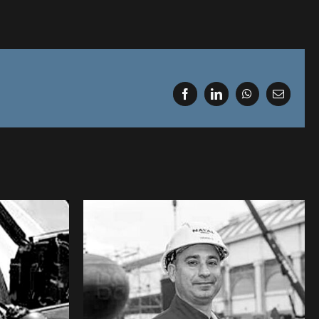
Facebook
LinkedIn
WhatsApp
Email
• BAN
Sylvain TIRAND • NAVAL
ant au
GROUP : Intervenant au