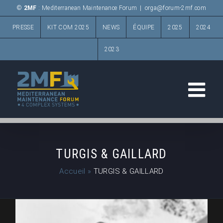
Passer
©
2MF
: Mediterranean Maintenance Forum
|
orga@forum-2mf.com
au
PRESSE
KIT COM 2025
NEWS
ÉQUIPE
2025
2024
contenu
2023
TURGIS & GAILLARD
Accueil
»
TURGIS & GAILLARD