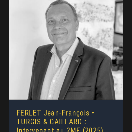
FERLET Jean-François • TURGIS
& GAILLARD : Intervenant au 2MF
(2025)
FERLET Jean-François •
TURGIS & GAILLARD :
Intervenant au 2MF (2025)