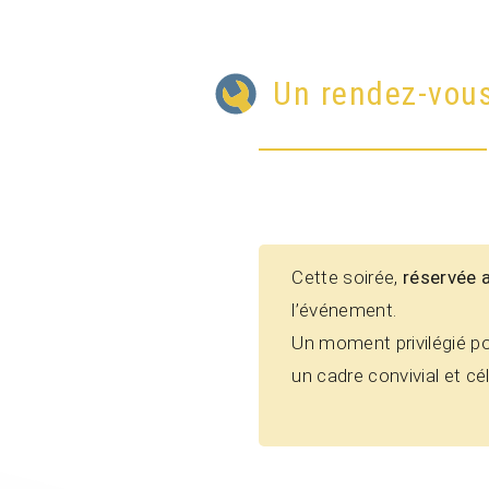
Un rendez-vous
Cette soirée,
réservée 
l’événement.
Un moment privilégié p
un cadre convivial et c