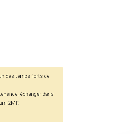
’un des temps forts de
tenance, échanger dans
orum 2MF.