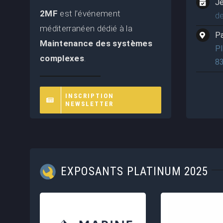
J
2MF
est l’événement
d
méditerranéen dédié à la
P
Maintenance des systèmes
P
complexes
.
8
INSCRIPTION
NEWSLETTER
EXPOSANTS PLATINUM 2025