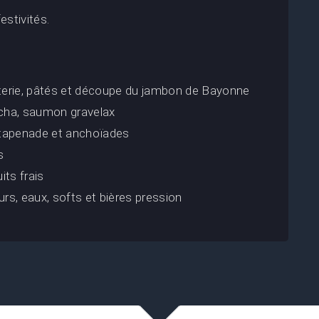
estivités.
terie, pâtés et découpe du jambon de Bayonne
ncha, saumon gravelax
 tapenade et anchoïades
s
its frais
urs, eaux, softs et bières pression