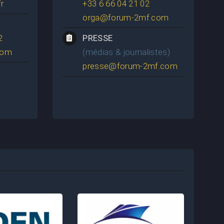
r
+33 6 66 04 21 02
orga@forum-2mf.com
2
PRESSE
com
(médias & journalistes)
presse@forum-2mf.com