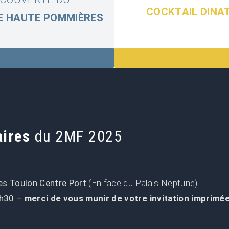
COCKTAIL DINA
E HAUTE POMMIÈRES
.
.
aires
du 2MF 2025
les Toulon Centre Port
(En face du Palais Neptune)
7h30 –
merci de vous munir de votre invitation imprimé