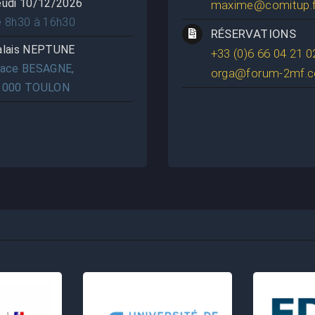
eudi 10/12/2026
maxime@comitup.f
e 8h30 à 16h30
RÉSERVATIONS
alais NEPTUNE
+33 (0)6 66 04 21 0
lace BESAGNE,
orga@forum-2mf.
3000 TOULON