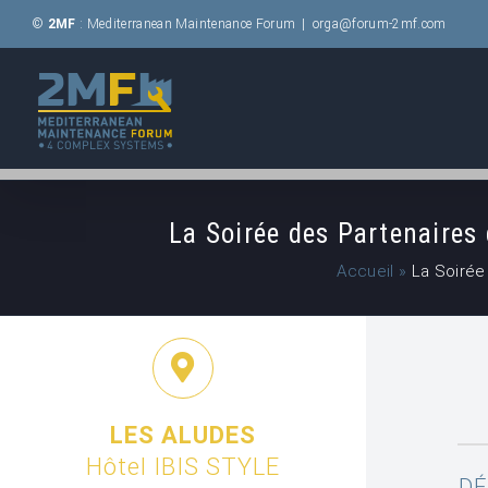
Passer
©
2MF
: Mediterranean Maintenance Forum
|
orga@forum-2mf.com
au
contenu
La Soirée des Partenaire
Accueil
»
La Soirée
LES ALUDES
Hôtel IBIS STYLE
DÉ