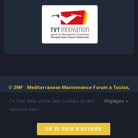
©
2MF : Mediterranean Maintenance Forum à Toulon,
2026 | Conception de Site Web :
Agence
COM IT UP
Ce Site Web utilise des cookies et des
Réglages
services tiers.
MEDITERRANEAN MAINTENANCE FORUM (2MF)
• Association
déclarée • N° RNA : W832022337 • SIRET : 937 944 965 00014
• APE : 94.12Z
OK JE SUIS D'ACCORD