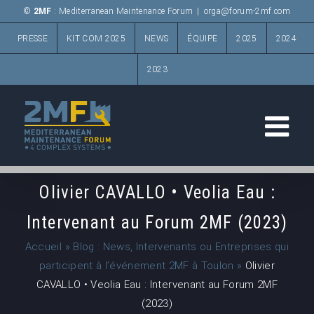
Passer
©
2MF
: Mediterranean Maintenance Forum
|
orga@forum-2mf.com
au
PRESSE
KIT COM 2025
NEWS
ÉQUIPE
2025
2024
contenu
2023
Olivier CAVALLO • Veolia Eau :
Intervenant au Forum 2MF (2023)
Accueil
»
Blog : News, Intervenants ou Entreprises qui
participent à l’événement 2MF à Toulon
»
Olivier
CAVALLO • Veolia Eau : Intervenant au Forum 2MF
(2023)