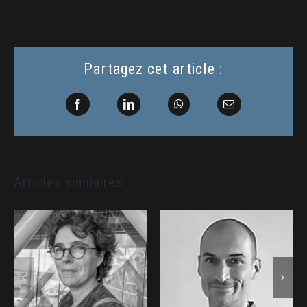
Partagez cet article :
Facebook
LinkedIn
WhatsApp
Email
Articles similaires
Caroline
Mikael ROS •
DELMAS •
THALES SIX :
IPSEN Signes :
Intervenant au
Intervenant au
Forum 2MF
Forum 2MF