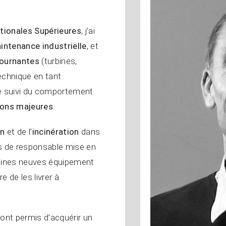
tionales Supérieures
, j’ai
intenance industrielle
, et
ournantes
(turbines,
echnique en tant
le suivi du comportement
ions majeures
.
on
et de l’
incinération
dans
is de responsable mise en
 usines neuves équipement
 de les livrer à
’ont permis d’acquérir un