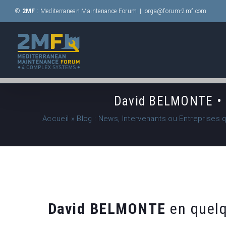
Passer
©
2MF
: Mediterranean Maintenance Forum
|
orga@forum-2mf.com
au
contenu
David BELMONTE • E
Accueil
»
Blog : News, Intervenants ou Entreprises 
David BELMONTE
en quelq