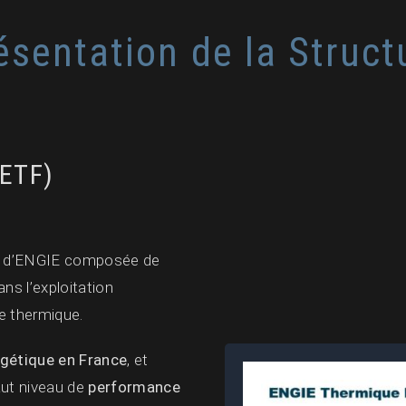
ésentation de la Struct
ETF)
é d’ENGIE composée de
ns l’exploitation
ne thermique.
rgétique en France
, et
aut niveau de
performance