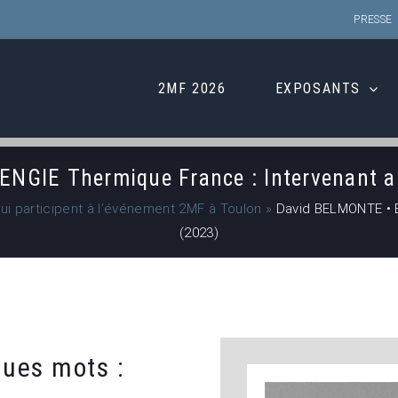
PRESSE
2MF 2026
EXPOSANTS
NGIE Thermique France : Intervenant 
qui participent à l’événement 2MF à Toulon
»
David BELMONTE • E
(2023)
ues mots :