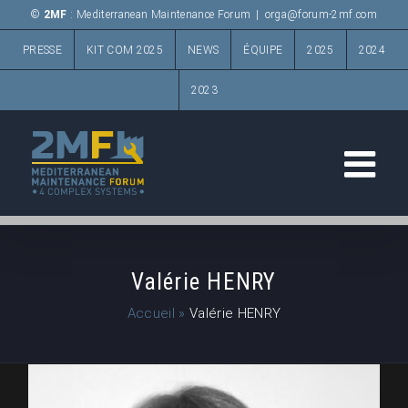
Passer
©
2MF
: Mediterranean Maintenance Forum
|
orga@forum-2mf.com
au
PRESSE
KIT COM 2025
NEWS
ÉQUIPE
2025
2024
contenu
2023
Valérie HENRY
Accueil
»
Valérie HENRY