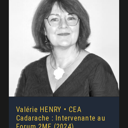
Valérie HENRY • CEA Cadarache :
Intervenante au Forum 2MF
(2024)
Valérie HENRY • CEA
Cadarache : Intervenante au
Forum 2MF (2024)