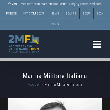
Passer
©
2MF
: Mediterranean Maintenance Forum
|
orga@forum-2mf.com
au
PRESSE
KIT COM 2025
NEWS
ÉQUIPE
2025
2024
contenu
2023
Marina Militare Italiana
Accueil
»
Marina Militare Italiana