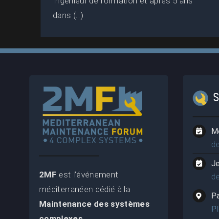
Ingénieur de formation et après 5 ans
dans (...)
M
d
J
2MF
est l’événement
d
méditerranéen dédié à la
P
Maintenance des systèmes
P
complexes
.