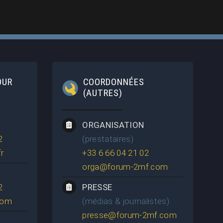
OUR
COORDONNÉES
(AUTRES)
ORGANISATION
2
(prestataires)
r
+33 6 66 04 21 02
orga@forum-2mf.com
2
PRESSE
com
(médias & journalistes)
presse@forum-2mf.com