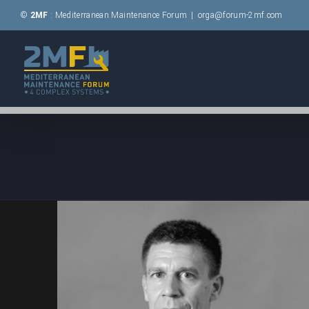
Passer
©
2MF
: Mediterranean Maintenance Forum
|
orga@forum-2mf.com
au
contenu