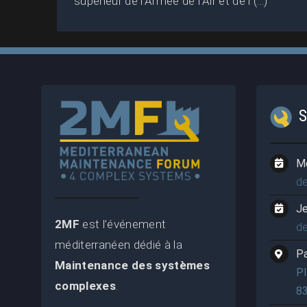
supérieur de l’Armée de l’Air et de l (...)
M
d
J
2MF
est l’événement
d
méditerranéen dédié à la
P
Maintenance des systèmes
P
complexes
.
8