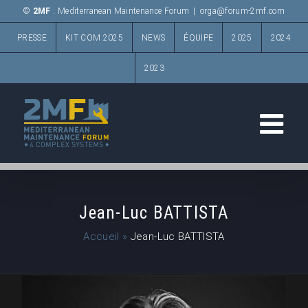
Passer
©
2MF
: Mediterranean Maintenance Forum
|
orga@forum-2mf.com
au
PRESSE
KIT COM 2025
NEWS
ÉQUIPE
2025
2024
contenu
2023
Jean-Luc BATTISTA
Accueil
»
Jean-Luc BATTISTA