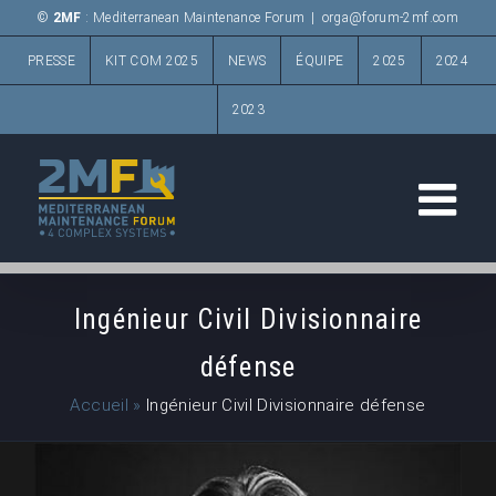
Passer
©
2MF
: Mediterranean Maintenance Forum
|
orga@forum-2mf.com
au
PRESSE
KIT COM 2025
NEWS
ÉQUIPE
2025
2024
contenu
2023
Ingénieur Civil Divisionnaire
défense
Accueil
»
Ingénieur Civil Divisionnaire défense