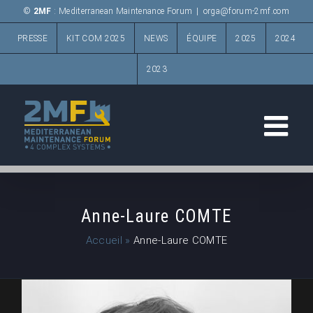
Passer
©
2MF
: Mediterranean Maintenance Forum
|
orga@forum-2mf.com
au
PRESSE
KIT COM 2025
NEWS
ÉQUIPE
2025
2024
contenu
2023
Anne-Laure COMTE
Accueil
»
Anne-Laure COMTE