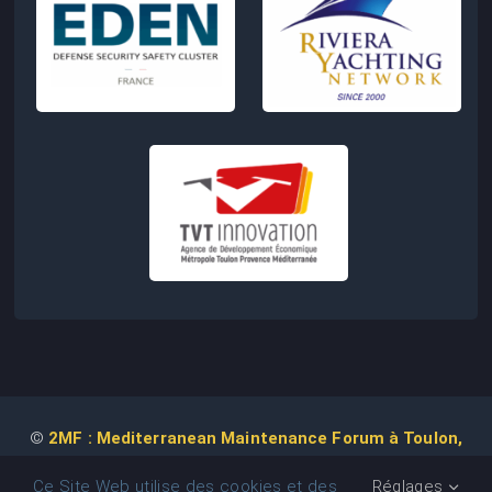
©
2MF : Mediterranean Maintenance Forum à Toulon,
2026 | Conception de Site Web :
Agence
COM IT UP
Ce Site Web utilise des cookies et des
Réglages