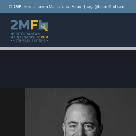
Passer
©
2MF
: Mediterranean Maintenance Forum
|
orga@forum-2mf.com
au
contenu