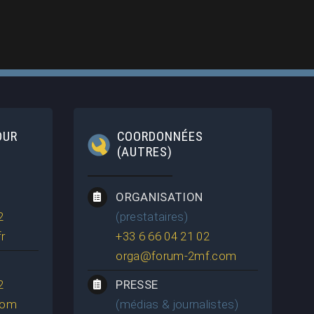
OUR
COORDONNÉES
(AUTRES)
ORGANISATION
2
(prestataires)
r
+33 6 66 04 21 02
orga@forum-2mf.com
2
PRESSE
com
(médias & journalistes)