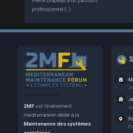
Pierre Drapeau a un parcours
professionnel (...)
M
d
J
2MF
est l’événement
d
méditerranéen dédié à la
P
Maintenance des systèmes
P
complexes
.