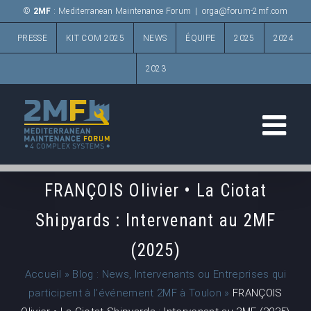
Passer
©
2MF
: Mediterranean Maintenance Forum
|
orga@forum-2mf.com
au
PRESSE
KIT COM 2025
NEWS
ÉQUIPE
2025
2024
contenu
2023
FRANÇOIS Olivier • La Ciotat
Shipyards : Intervenant au 2MF
(2025)
Accueil
»
Blog : News, Intervenants ou Entreprises qui
participent à l’événement 2MF à Toulon
»
FRANÇOIS