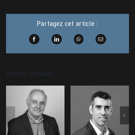
Partagez cet article :
Facebook
LinkedIn
WhatsApp
Email
Articles similaires
CASANOVA
BRICARD
Jean-Christophe
Emmanuel •
• SSF – Marine
SHIFT 89 :
Nationale :
Intervenant au
Intervenant au
2MF (2025)