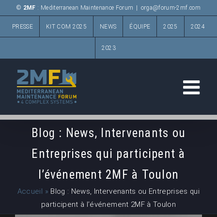
Passer
©
2MF
: Mediterranean Maintenance Forum
|
orga@forum-2mf.com
au
PRESSE
KIT COM 2025
NEWS
ÉQUIPE
2025
2024
contenu
2023
Blog : News, Intervenants ou
Entreprises qui participent à
l’événement 2MF à Toulon
Accueil
»
Blog : News, Intervenants ou Entreprises qui
participent à l’événement 2MF à Toulon