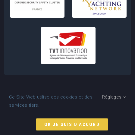
Ce Site Web utilise des cookies et des
Réglages
services tiers.
©
2MF : Mediterranean Maintenance Forum à Toulon,
2026 | Conception de Site Web :
Agence
COM IT UP
OK JE SUIS D'ACCORD
MEDITERRANEAN MAINTENANCE FORUM (2MF)
• Association