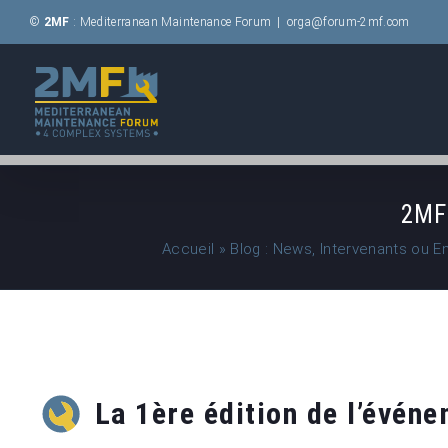
Passer
©
2MF
: Mediterranean Maintenance Forum
|
orga@forum-2mf.com
au
contenu
2MF 
Accueil
»
Blog : News, Intervenants ou E
La 1ère édition de l’évén