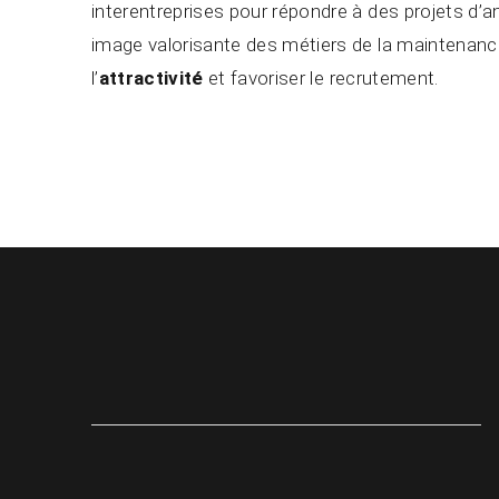
interentreprises pour répondre à des projets d’
image valorisante des métiers de la maintenance
l’
attractivité
et favoriser le recrutement.