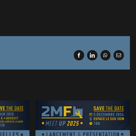
Facebook
LinkedIn
WhatsApp
Email
MEET UP 2MF 2025 •
25 •
Photos & présentation •
tion &