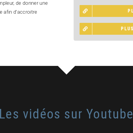
ampleur, de donner une
P
 afin d’accroitre
PLU
Les vidéos sur Youtub