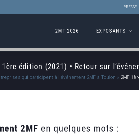
PRESSE
2MF 2026
EXPOSANTS
1ère édition (2021) • Retour sur l’évén
ntreprises qui participent à l’événement 2MF à Toulon
»
2MF 1ère
ement 2MF
en quelques mots :