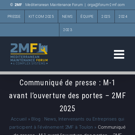
Passer
©
2MF
: Mediterranean Maintenance Forum
|
orga@forum-2mf.com
au
PRESSE
KIT COM 2025
NEWS
ÉQUIPE
2025
2024
contenu
2023
Communiqué de presse : M-1
avant l’ouverture des portes – 2MF
2025
Accueil
»
Blog : News, Intervenants ou Entreprises qui
participent à l’événement 2MF à Toulon
»
Communiqué