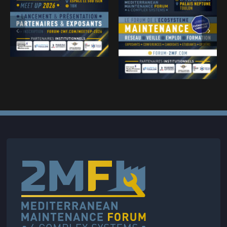
MEET UP 2MF
Presse • 2MF
2026 • Photos
2025 :
& présentation •
Mediterranean
19/02/26
Maintenance
Forum