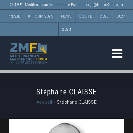
Passer
©
2MF
: Mediterranean Maintenance Forum
|
orga@forum-2mf.com
au
PRESSE
KIT COM 2025
NEWS
ÉQUIPE
2025
2024
contenu
2023
Stéphane CLAISSE
Accueil
»
Stéphane CLAISSE