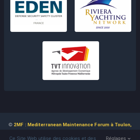
©
2MF : Mediterranean Maintenance Forum à Toulon,
2026 | Conception de Site Web :
Agence
COM IT UP
Ce Site Web utilise des cookies et des
Réglages