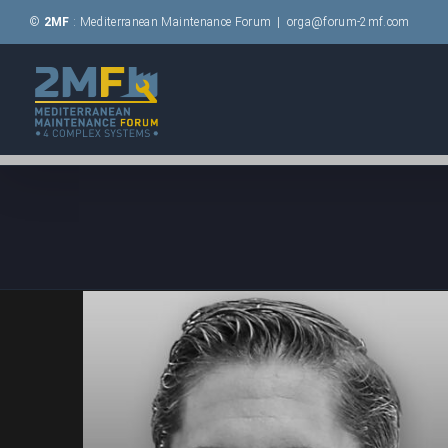
Passer
©
2MF
: Mediterranean Maintenance Forum
|
orga@forum-2mf.com
au
contenu