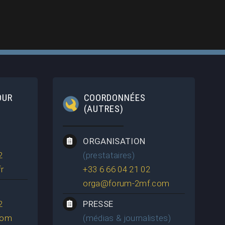
OUR
COORDONNÉES
(AUTRES)
ORGANISATION
2
(prestataires)
r
+33 6 66 04 21 02
orga@forum-2mf.com
2
PRESSE
com
(médias & journalistes)