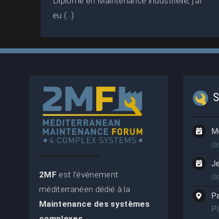
Diplômé en Maintenance industrielle, j’ai
eu (...)
M
d
J
2MF
est l’événement
d
méditerranéen dédié à la
P
Maintenance des systèmes
P
complexes
.