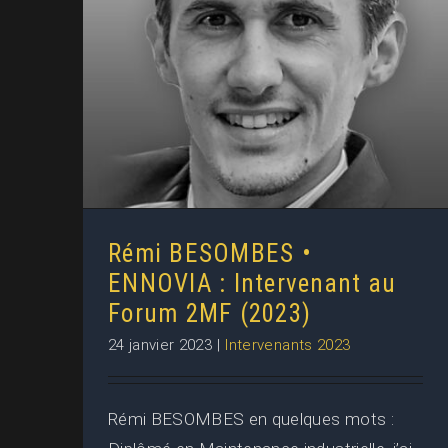
Rémi BESOMBES • ENNOVIA :
Intervenant au Forum 2MF
(2023)
Rémi BESOMBES •
ENNOVIA : Intervenant au
Forum 2MF (2023)
24 janvier 2023
|
Intervenants 2023
Rémi BESOMBES en quelques mots :