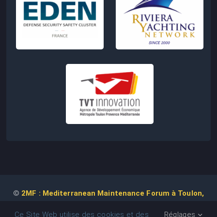
©
2MF : Mediterranean Maintenance Forum à Toulon,
2026 | Conception de Site Web :
Agence
COM IT UP
Ce Site Web utilise des cookies et des
Réglages