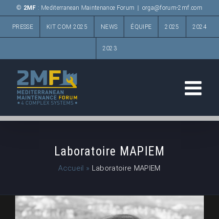
Passer
©
2MF
: Mediterranean Maintenance Forum
|
orga@forum-2mf.com
au
PRESSE
KIT COM 2025
NEWS
ÉQUIPE
2025
2024
contenu
2023
Laboratoire MAPIEM
Accueil
»
Laboratoire MAPIEM