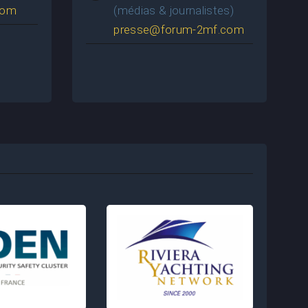
com
(médias & journalistes)
presse@forum-2mf.com