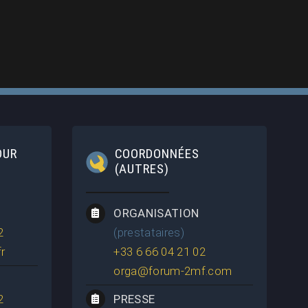
OUR
COORDONNÉES
(AUTRES)
ORGANISATION
2
(prestataires)
r
+33 6 66 04 21 02
orga@forum-2mf.com
2
PRESSE