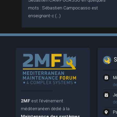
mots : Sébastien Campocasso est
enseignant-c (...)
M
d
J
2MF
est l’événement
d
méditerranéen dédié à la
P
Maintenance des systèmes