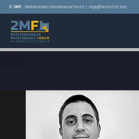
Passer
©
2MF
: Mediterranean Maintenance Forum
|
orga@forum-2mf.com
au
contenu
Sébastien CAMPOCASSO •