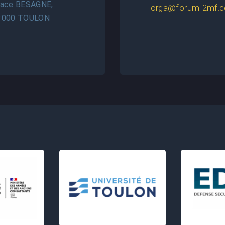
lace BESAGNE,
orga@forum-2mf.
3000 TOULON