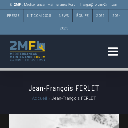
Passer
©
2MF
: Mediterranean Maintenance Forum
|
orga@forum-2mf.com
au
PRESSE
KIT COM 2025
NEWS
ÉQUIPE
2025
2024
contenu
2023
Jean-François FERLET
Accueil
»
Jean-François FERLET