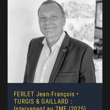
FERLET Jean-François • TURGIS
& GAILLARD : Intervenant au 2MF
(2025)
FERLET Jean-François •
TURGIS & GAILLARD :
Intervenant au 2MF (2025)