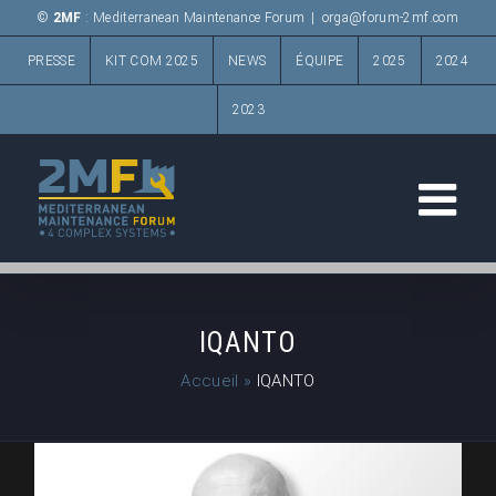
Passer
©
2MF
: Mediterranean Maintenance Forum
|
orga@forum-2mf.com
au
PRESSE
KIT COM 2025
NEWS
ÉQUIPE
2025
2024
contenu
2023
IQANTO
Accueil
»
IQANTO