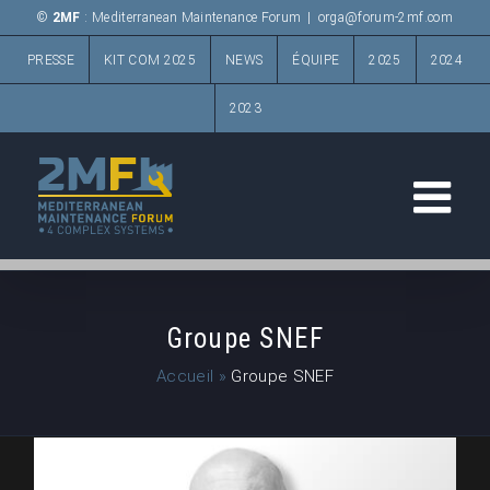
Passer
©
2MF
: Mediterranean Maintenance Forum
|
orga@forum-2mf.com
au
PRESSE
KIT COM 2025
NEWS
ÉQUIPE
2025
2024
contenu
2023
Groupe SNEF
Accueil
»
Groupe SNEF