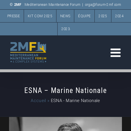
Passer
©
2MF
: Mediterranean Maintenance Forum
|
orga@forum-2mf.com
au
PRESSE
KIT COM 2025
NEWS
ÉQUIPE
2025
2024
contenu
2023
ESNA – Marine Nationale
Accueil
»
ESNA - Marine Nationale