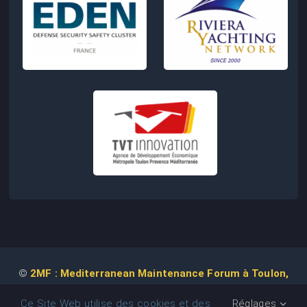
©
2MF : Mediterranean Maintenance Forum à Toulon,
2026 | Conception de Site Web :
Agence
COM IT UP
Ce Site Web utilise des cookies et des
Réglages