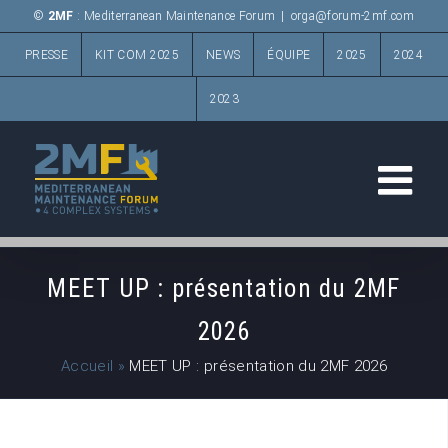
Passer
©
2MF
: Mediterranean Maintenance Forum
|
orga@forum-2mf.com
au
PRESSE
KIT COM 2025
NEWS
ÉQUIPE
2025
2024
contenu
2023
MEET UP : présentation du 2MF
2026
Accueil
»
MEET UP : présentation du 2MF 2026