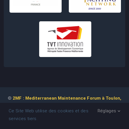
©
2MF : Mediterranean Maintenance Forum à Toulon,
2026 | Conception de Site Web :
Agence
COM IT UP
Ce Site Web utilise des cookies et des
Réglages
services tiers.
MEDITERRANEAN MAINTENANCE FORUM (2MF)
• Association